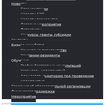
Новости
Блог компании
Новости АЭР
Новости резидентов
Деловые мероприятия
Фотоотчеты
Конкурсы, гранты, субсидии
Контакты
Бизнес-инкубатор
Конкурс на резидентство
Компании-резиденты
Обучение
График бесплатных консультаций
Календарь мероприятий
Арендовать аудиторию под проведение
мероприятия
Сведения об образовательной организации
Финансовая поддержка
Мероприятия