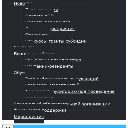
Новости
Блог компании
Новости АЭР
Новости резидентов
Деловые мероприятия
Фотоотчеты
Конкурсы, гранты, субсидии
Контакты
Бизнес-инкубатор
Конкурс на резидентство
Компании-резиденты
Обучение
График бесплатных консультаций
Календарь мероприятий
Арендовать аудиторию под проведение
мероприятия
Сведения об образовательной организации
Финансовая поддержка
Мероприятия