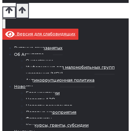
Версия для слабовидящих
Витрина самозанятых
Об Агентстве
О компании
Информация для маломобильных групп
населения (МГН)
Антикоррупционная политика
Новости
Блог компании
Новости АЭР
Новости резидентов
Деловые мероприятия
Фотоотчеты
Конкурсы, гранты, субсидии