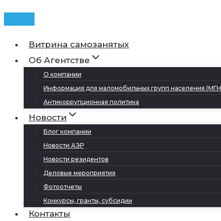
Витрина самозанятых
Об Агентстве
О компании
Информация для маломобильных групп населения (МГН
Антикоррупционная политика
Новости
Блог компании
Новости АЭР
Новости резидентов
Деловые мероприятия
Фотоотчеты
Конкурсы, гранты, субсидии
Контакты