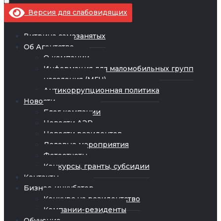
Версия для слабовидящих
Витрина самозанятых
Об Агентстве
О компании
Информация для маломобильных групп
населения (МГН)
Антикоррупционная политика
Новости
Блог компании
Новости АЭР
Новости резидентов
Деловые мероприятия
Фотоотчеты
Конкурсы, гранты, субсидии
Контакты
Бизнес-инкубатор
Конкурс на резидентство
Компании-резиденты
Обучение