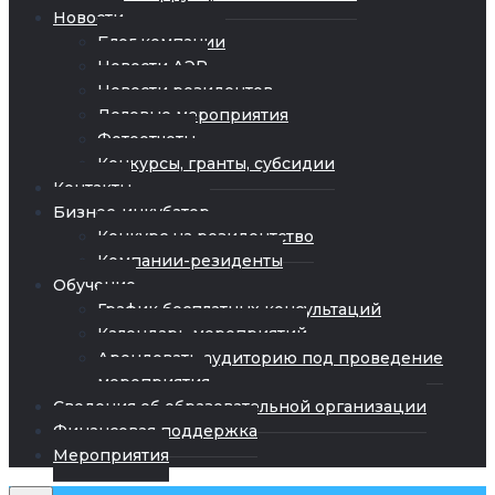
Новости
Блог компании
Новости АЭР
Новости резидентов
Деловые мероприятия
Фотоотчеты
Конкурсы, гранты, субсидии
Контакты
Бизнес-инкубатор
Конкурс на резидентство
Компании-резиденты
Обучение
График бесплатных консультаций
Календарь мероприятий
Арендовать аудиторию под проведение
мероприятия
Сведения об образовательной организации
Финансовая поддержка
Мероприятия