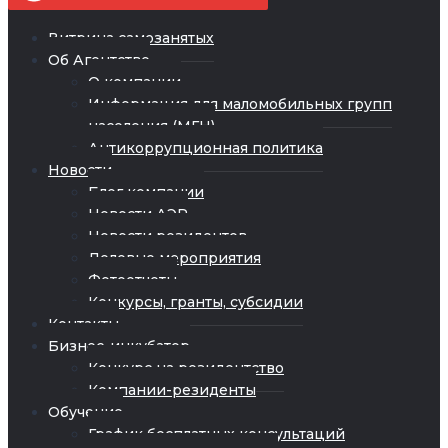
Витрина самозанятых
Об Агентстве
О компании
Информация для маломобильных групп
населения (МГН)
Антикоррупционная политика
Новости
Блог компании
Новости АЭР
Новости резидентов
Деловые мероприятия
Фотоотчеты
Конкурсы, гранты, субсидии
Контакты
Бизнес-инкубатор
Конкурс на резидентство
Компании-резиденты
Обучение
График бесплатных консультаций