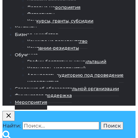
Новости резидентов
Деловые мероприятия
Фотоотчеты
Конкурсы, гранты, субсидии
Контакты
Бизнес-инкубатор
Конкурс на резидентство
Компании-резиденты
Обучение
График бесплатных консультаций
Календарь мероприятий
Арендовать аудиторию под проведение
мероприятия
Сведения об образовательной организации
Финансовая поддержка
Мероприятия
Найти: