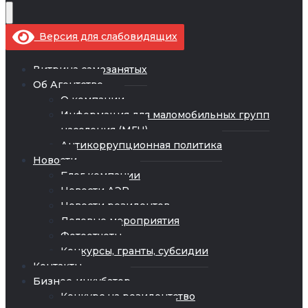
Версия для слабовидящих
Витрина самозанятых
Об Агентстве
О компании
Информация для маломобильных групп
населения (МГН)
Антикоррупционная политика
Новости
Блог компании
Новости АЭР
Новости резидентов
Деловые мероприятия
Фотоотчеты
Конкурсы, гранты, субсидии
Контакты
Бизнес-инкубатор
Конкурс на резидентство