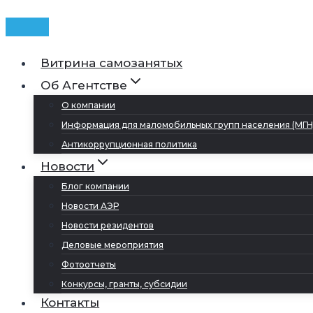
Витрина самозанятых
Об Агентстве
О компании
Информация для маломобильных групп населения (МГН
Антикоррупционная политика
Новости
Блог компании
Новости АЭР
Новости резидентов
Деловые мероприятия
Фотоотчеты
Конкурсы, гранты, субсидии
Контакты