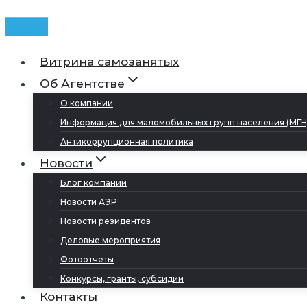
Витрина самозанятых
Об Агентстве
О компании
Информация для маломобильных групп населения (МГН
Антикоррупционная политика
Новости
Блог компании
Новости АЭР
Новости резидентов
Деловые мероприятия
Фотоотчеты
Конкурсы, гранты, субсидии
Контакты