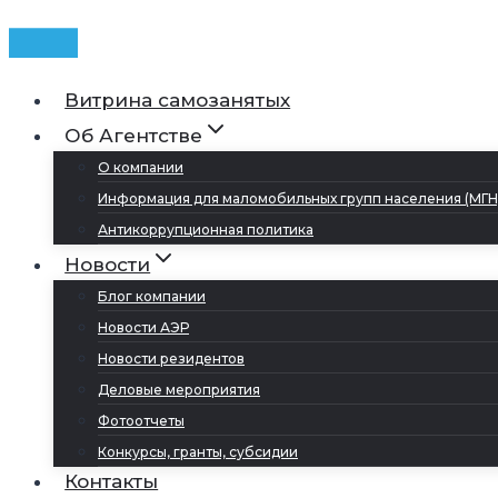
Витрина самозанятых
Об Агентстве
О компании
Информация для маломобильных групп населения (МГН
Антикоррупционная политика
Новости
Блог компании
Новости АЭР
Новости резидентов
Деловые мероприятия
Фотоотчеты
Конкурсы, гранты, субсидии
Контакты