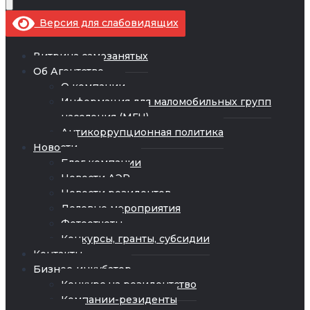
Версия для слабовидящих
Витрина самозанятых
Об Агентстве
О компании
Информация для маломобильных групп
населения (МГН)
Антикоррупционная политика
Новости
Блог компании
Новости АЭР
Новости резидентов
Деловые мероприятия
Фотоотчеты
Конкурсы, гранты, субсидии
Контакты
Бизнес-инкубатор
Конкурс на резидентство
Компании-резиденты