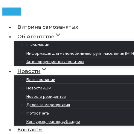
Витрина самозанятых
Об Агентстве
О компании
Информация для маломобильных групп населения (МГН
Антикоррупционная политика
Новости
Блог компании
Новости АЭР
Новости резидентов
Деловые мероприятия
Фотоотчеты
Конкурсы, гранты, субсидии
Контакты