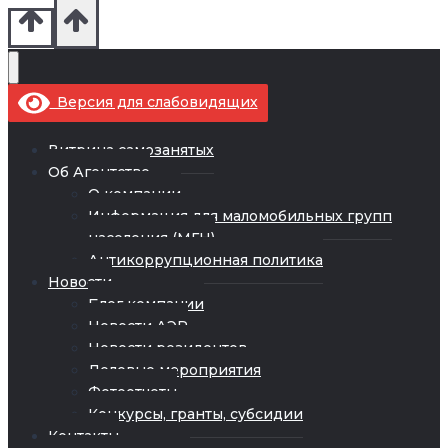
Версия для слабовидящих
Витрина самозанятых
Об Агентстве
О компании
Информация для маломобильных групп
населения (МГН)
Антикоррупционная политика
Новости
Блог компании
Новости АЭР
Новости резидентов
Деловые мероприятия
Фотоотчеты
Конкурсы, гранты, субсидии
Контакты