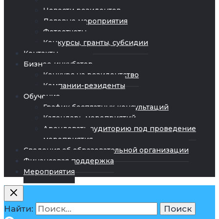
Новости резидентов
Деловые мероприятия
Фотоотчеты
Конкурсы, гранты, субсидии
Контакты
Бизнес-инкубатор
Конкурс на резидентство
Компании-резиденты
Обучение
График бесплатных консультаций
Календарь мероприятий
Арендовать аудиторию под проведение
мероприятия
Сведения об образовательной организации
Финансовая поддержка
Мероприятия
Найти: