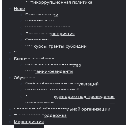
Антикоррупционная политика
Новости
Блог компании
Новости АЭР
Новости резидентов
Деловые мероприятия
Фотоотчеты
Конкурсы, гранты, субсидии
Контакты
Бизнес-инкубатор
Конкурс на резидентство
Компании-резиденты
Обучение
График бесплатных консультаций
Календарь мероприятий
Арендовать аудиторию под проведение
мероприятия
Сведения об образовательной организации
Финансовая поддержка
Мероприятия