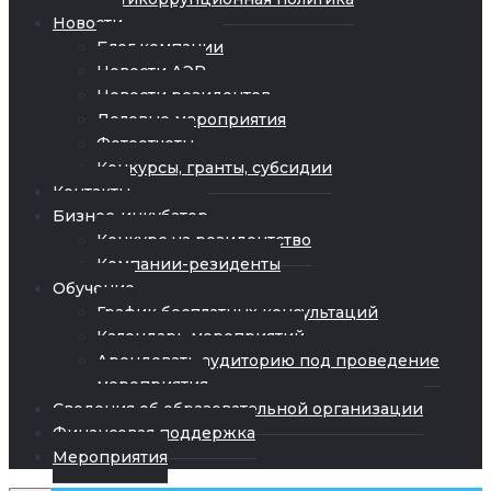
Новости
Блог компании
Новости АЭР
Новости резидентов
Деловые мероприятия
Фотоотчеты
Конкурсы, гранты, субсидии
Контакты
Бизнес-инкубатор
Конкурс на резидентство
Компании-резиденты
Обучение
График бесплатных консультаций
Календарь мероприятий
Арендовать аудиторию под проведение
мероприятия
Сведения об образовательной организации
Финансовая поддержка
Мероприятия