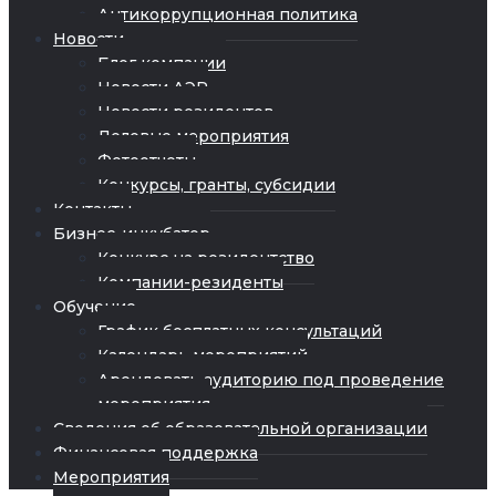
Антикоррупционная политика
Новости
Блог компании
Новости АЭР
Новости резидентов
Деловые мероприятия
Фотоотчеты
Конкурсы, гранты, субсидии
Контакты
Бизнес-инкубатор
Конкурс на резидентство
Компании-резиденты
Обучение
График бесплатных консультаций
Календарь мероприятий
Арендовать аудиторию под проведение
мероприятия
Сведения об образовательной организации
Финансовая поддержка
Мероприятия