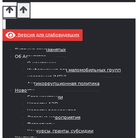
Версия для слабовидящих
Витрина самозанятых
Об Агентстве
О компании
Информация для маломобильных групп
населения (МГН)
Антикоррупционная политика
Новости
Блог компании
Новости АЭР
Новости резидентов
Деловые мероприятия
Фотоотчеты
Конкурсы, гранты, субсидии
Контакты