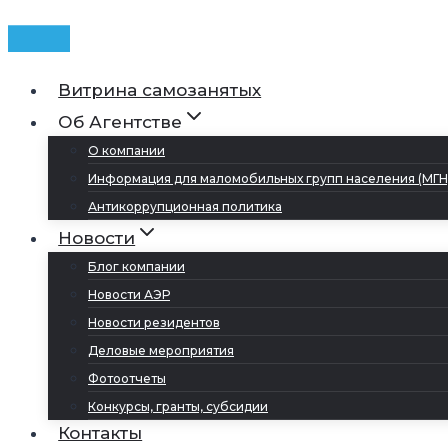
Витрина самозанятых
Об Агентстве
О компании
Информация для маломобильных групп населения (МГН
Антикоррупционная политика
Новости
Блог компании
Новости АЭР
Новости резидентов
Деловые мероприятия
Фотоотчеты
Конкурсы, гранты, субсидии
Контакты