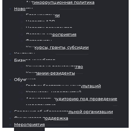
Антикоррупционная политика
Новости
Блог компании
Новости АЭР
Новости резидентов
Деловые мероприятия
Фотоотчеты
Конкурсы, гранты, субсидии
Контакты
Бизнес-инкубатор
Конкурс на резидентство
Компании-резиденты
Обучение
График бесплатных консультаций
Календарь мероприятий
Арендовать аудиторию под проведение
мероприятия
Сведения об образовательной организации
Финансовая поддержка
Мероприятия