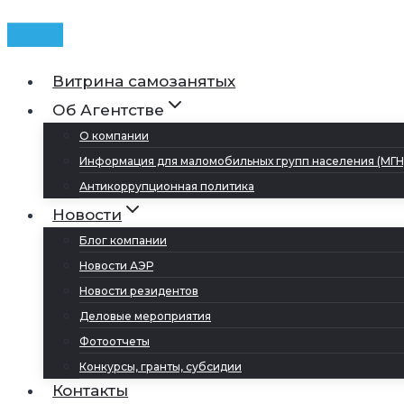
Витрина самозанятых
Об Агентстве
О компании
Информация для маломобильных групп населения (МГН
Антикоррупционная политика
Новости
Блог компании
Новости АЭР
Новости резидентов
Деловые мероприятия
Фотоотчеты
Конкурсы, гранты, субсидии
Контакты