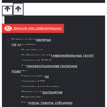
Версия для слабовидящих
Витрина самозанятых
Об Агентстве
О компании
Информация для маломобильных групп
населения (МГН)
Антикоррупционная политика
Новости
Блог компании
Новости АЭР
Новости резидентов
Деловые мероприятия
Фотоотчеты
Конкурсы, гранты, субсидии