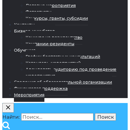
Деловые мероприятия
Фотоотчеты
Конкурсы, гранты, субсидии
Контакты
Бизнес-инкубатор
Конкурс на резидентство
Компании-резиденты
Обучение
График бесплатных консультаций
Календарь мероприятий
Арендовать аудиторию под проведение
мероприятия
Сведения об образовательной организации
Финансовая поддержка
Мероприятия
Найти: