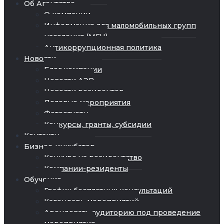
Об Агентстве
О компании
Информация для маломобильных групп
населения (МГН)
Антикоррупционная политика
Новости
Блог компании
Новости АЭР
Новости резидентов
Деловые мероприятия
Фотоотчеты
Конкурсы, гранты, субсидии
Контакты
Бизнес-инкубатор
Конкурс на резидентство
Компании-резиденты
Обучение
График бесплатных консультаций
Календарь мероприятий
Арендовать аудиторию под проведение
мероприятия