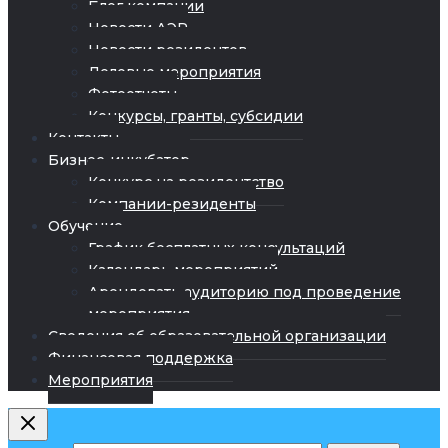
Блог компании
Новости АЭР
Новости резидентов
Деловые мероприятия
Фотоотчеты
Конкурсы, гранты, субсидии
Контакты
Бизнес-инкубатор
Конкурс на резидентство
Компании-резиденты
Обучение
График бесплатных консультаций
Календарь мероприятий
Арендовать аудиторию под проведение
мероприятия
Сведения об образовательной организации
Финансовая поддержка
Мероприятия