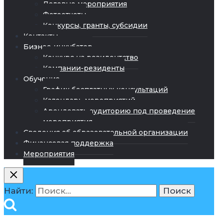
Деловые мероприятия
Фотоотчеты
Конкурсы, гранты, субсидии
Контакты
Бизнес-инкубатор
Конкурс на резидентство
Компании-резиденты
Обучение
График бесплатных консультаций
Календарь мероприятий
Арендовать аудиторию под проведение
мероприятия
Сведения об образовательной организации
Финансовая поддержка
Мероприятия
Найти: