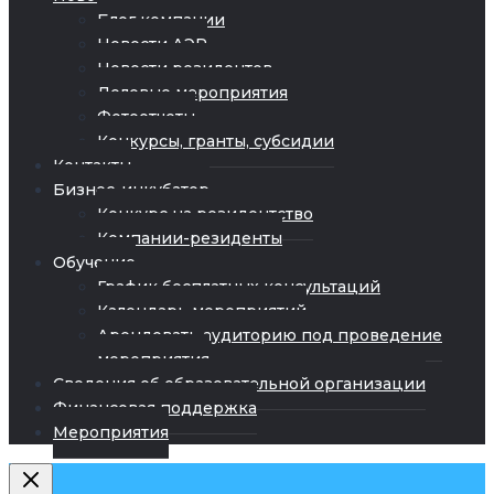
Блог компании
Новости АЭР
Новости резидентов
Деловые мероприятия
Фотоотчеты
Конкурсы, гранты, субсидии
Контакты
Бизнес-инкубатор
Конкурс на резидентство
Компании-резиденты
Обучение
График бесплатных консультаций
Календарь мероприятий
Арендовать аудиторию под проведение
мероприятия
Сведения об образовательной организации
Финансовая поддержка
Мероприятия