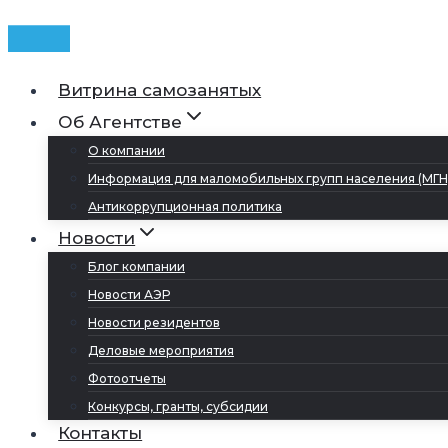
Витрина самозанятых
Об Агентстве
О компании
Информация для маломобильных групп населения (МГН
Антикоррупционная политика
Новости
Блог компании
Новости АЭР
Новости резидентов
Деловые мероприятия
Фотоотчеты
Конкурсы, гранты, субсидии
Контакты