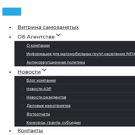
Витрина самозанятых
Об Агентстве
О компании
Информация для маломобильных групп населения (МГН
Антикоррупционная политика
Новости
Блог компании
Новости АЭР
Новости резидентов
Деловые мероприятия
Фотоотчеты
Конкурсы, гранты, субсидии
Контакты