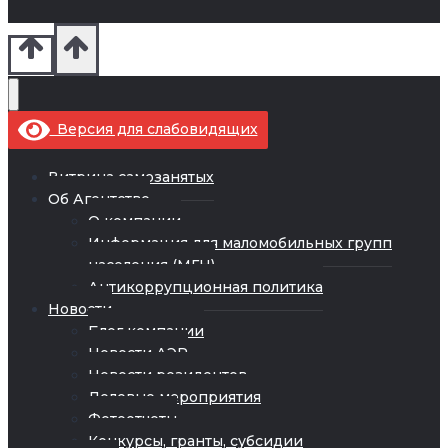
Версия для слабовидящих
Витрина самозанятых
Об Агентстве
О компании
Информация для маломобильных групп
населения (МГН)
Антикоррупционная политика
Новости
Блог компании
Новости АЭР
Новости резидентов
Деловые мероприятия
Фотоотчеты
Конкурсы, гранты, субсидии