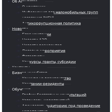
Об Агентстве
О компании
Информация для маломобильных групп
населения (МГН)
Антикоррупционная политика
Новости
Блог компании
Новости АЭР
Новости резидентов
Деловые мероприятия
Фотоотчеты
Конкурсы, гранты, субсидии
Контакты
Бизнес-инкубатор
Конкурс на резидентство
Компании-резиденты
Обучение
График бесплатных консультаций
Календарь мероприятий
Арендовать аудиторию под проведение
мероприятия