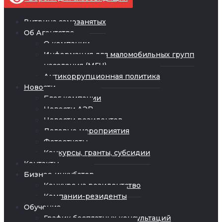
Витрина самозанятых
Об Агентстве
О компании
Информация для маломобильных групп
населения (МГН)
Антикоррупционная политика
Новости
Блог компании
Новости АЭР
Новости резидентов
Деловые мероприятия
Фотоотчеты
Конкурсы, гранты, субсидии
Контакты
Бизнес-инкубатор
Конкурс на резидентство
Компании-резиденты
Обучение
График бесплатных консультаций