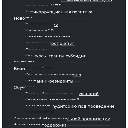
населения (МГН)
Антикоррупционная политика
Новости
Блог компании
Новости АЭР
Новости резидентов
Деловые мероприятия
Фотоотчеты
Конкурсы, гранты, субсидии
Контакты
Бизнес-инкубатор
Конкурс на резидентство
Компании-резиденты
Обучение
График бесплатных консультаций
Календарь мероприятий
Арендовать аудиторию под проведение
мероприятия
Сведения об образовательной организации
Финансовая поддержка