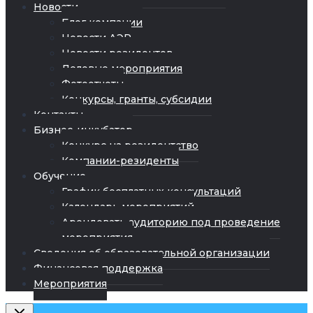
Новости
Блог компании
Новости АЭР
Новости резидентов
Деловые мероприятия
Фотоотчеты
Конкурсы, гранты, субсидии
Контакты
Бизнес-инкубатор
Конкурс на резидентство
Компании-резиденты
Обучение
График бесплатных консультаций
Календарь мероприятий
Арендовать аудиторию под проведение
мероприятия
Сведения об образовательной организации
Финансовая поддержка
Мероприятия