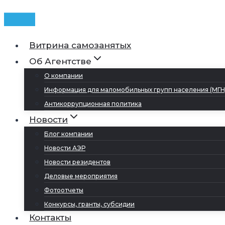
Витрина самозанятых
Об Агентстве
О компании
Информация для маломобильных групп населения (МГН
Антикоррупционная политика
Новости
Блог компании
Новости АЭР
Новости резидентов
Деловые мероприятия
Фотоотчеты
Конкурсы, гранты, субсидии
Контакты