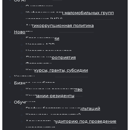
Об Агентстве
О компании
Информация для маломобильных групп
населения (МГН)
Антикоррупционная политика
Новости
Блог компании
Новости АЭР
Новости резидентов
Деловые мероприятия
Фотоотчеты
Конкурсы, гранты, субсидии
Контакты
Бизнес-инкубатор
Конкурс на резидентство
Компании-резиденты
Обучение
График бесплатных консультаций
Календарь мероприятий
Арендовать аудиторию под проведение
мероприятия