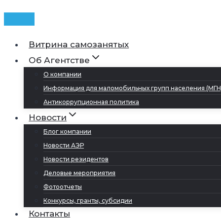
Витрина самозанятых
Об Агентстве
О компании
Информация для маломобильных групп населения (МГН
Антикоррупционная политика
Новости
Блог компании
Новости АЭР
Новости резидентов
Деловые мероприятия
Фотоотчеты
Конкурсы, гранты, субсидии
Контакты