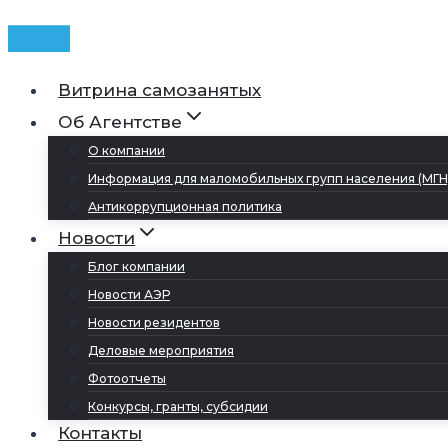
Витрина самозанятых
Об Агентстве
О компании
Информация для маломобильных групп населения (МГН
Антикоррупционная политика
Новости
Блог компании
Новости АЭР
Новости резидентов
Деловые мероприятия
Фотоотчеты
Конкурсы, гранты, субсидии
Контакты