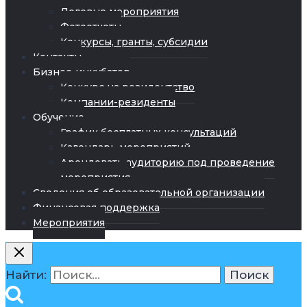
Деловые мероприятия
Фотоотчеты
Конкурсы, гранты, субсидии
Контакты
Бизнес-инкубатор
Конкурс на резидентство
Компании-резиденты
Обучение
График бесплатных консультаций
Календарь мероприятий
Арендовать аудиторию под проведение
мероприятия
Сведения об образовательной организации
Финансовая поддержка
Мероприятия
Найти: