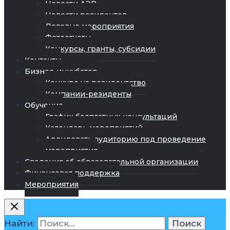
Новости АЭР
Новости резидентов
Деловые мероприятия
Фотоотчеты
Конкурсы, гранты, субсидии
Контакты
Бизнес-инкубатор
Конкурс на резидентство
Компании-резиденты
Обучение
График бесплатных консультаций
Календарь мероприятий
Арендовать аудиторию под проведение
мероприятия
Сведения об образовательной организации
Финансовая поддержка
Мероприятия
Найти: