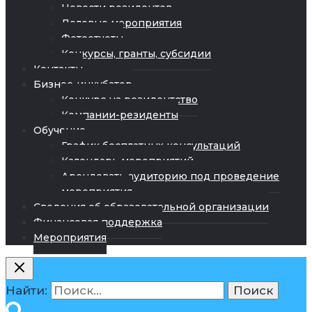
Новости резидентов
Деловые мероприятия
Фотоотчеты
Конкурсы, гранты, субсидии
Контакты
Бизнес-инкубатор
Конкурс на резидентство
Компании-резиденты
Обучение
График бесплатных консультаций
Календарь мероприятий
Арендовать аудиторию под проведение
мероприятия
Сведения об образовательной организации
Финансовая поддержка
Мероприятия
Найти: