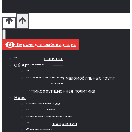
Версия для слабовидящих
Витрина самозанятых
Об Агентстве
О компании
Информация для маломобильных групп
населения (МГН)
Антикоррупционная политика
Новости
Блог компании
Новости АЭР
Новости резидентов
Деловые мероприятия
Фотоотчеты