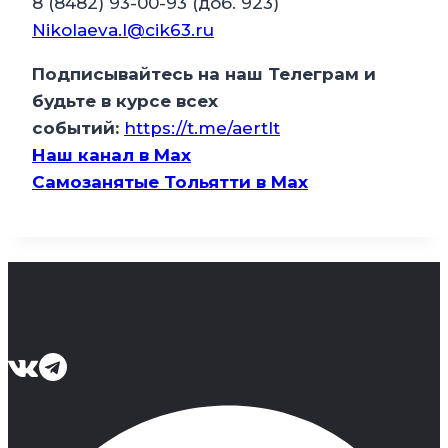
8 (8482) 93-00-93 (доб. 923)
Nikolaeva.l@cik63.ru
Подписывайтесь на наш Телеграм и
будьте в курсе всех
событий:
https://t.me/aertlt
Наш канал в Мax
Самозанятые Тольятти в Max