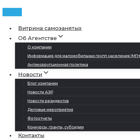
Витрина самозанятых
Об Агентстве
О компании
Информация для маломобильных групп населения (МГН
Антикоррупционная политика
Новости
Блог компании
Новости АЭР
Новости резидентов
Деловые мероприятия
Фотоотчеты
Конкурсы, гранты, субсидии
Контакты