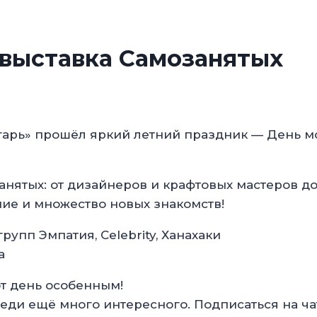
 выставка Самозанятых
гарь» прошёл яркий летний праздник — День мо
анятых: от дизайнеров и крафтовых мастеров д
ние и множество новых знакомств!
упп Эмпатия, Celebrity, Ханахаки
а
от день особенным!
ди ещё много интересного. Подписаться на ч