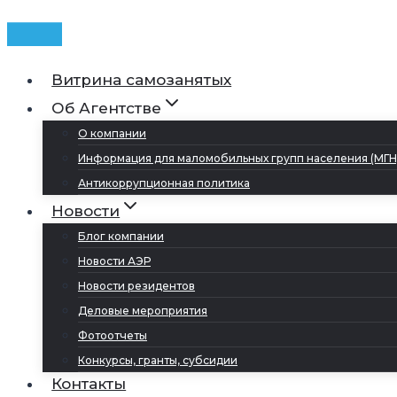
Витрина самозанятых
Об Агентстве
О компании
Информация для маломобильных групп населения (МГН
Антикоррупционная политика
Новости
Блог компании
Новости АЭР
Новости резидентов
Деловые мероприятия
Фотоотчеты
Конкурсы, гранты, субсидии
Контакты