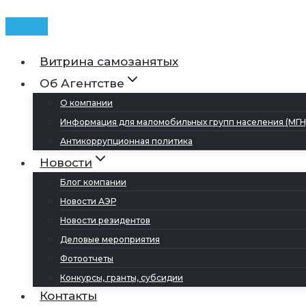
Витрина самозанятых
Об Агентстве
О компании
Информация для маломобильных групп населения (МГН
Антикоррупционная политика
Новости
Блог компании
Новости АЭР
Новости резидентов
Деловые мероприятия
Фотоотчеты
Конкурсы, гранты, субсидии
Контакты