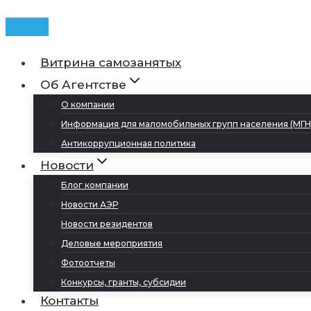
Витрина самозанятых
Об Агентстве
О компании
Информация для маломобильных групп населения (МГН
Антикоррупционная политика
Новости
Блог компании
Новости АЭР
Новости резидентов
Деловые мероприятия
Фотоотчеты
Конкурсы, гранты, субсидии
Контакты