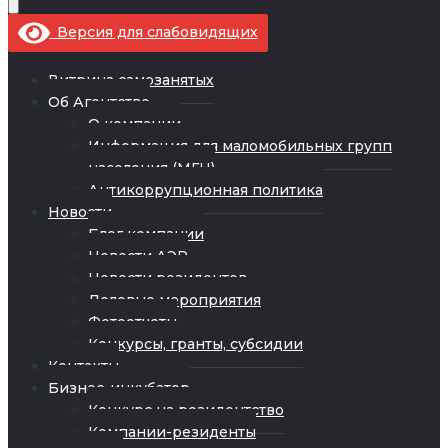
Версия для слабовидящих
Витрина самозанятых
Об Агентстве
О компании
Информация для маломобильных групп
населения (МГН)
Антикоррупционная политика
Новости
Блог компании
Новости АЭР
Новости резидентов
Деловые мероприятия
Фотоотчеты
Конкурсы, гранты, субсидии
Контакты
Бизнес-инкубатор
Конкурс на резидентство
Компании-резиденты