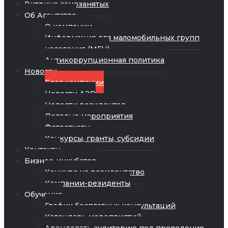
Витрина самозанятых
Об Агентстве
О компании
Информация для маломобильных групп
населения (МГН)
Антикоррупционная политика
Новости
Блог компании
Новости АЭР
Новости резидентов
Деловые мероприятия
Фотоотчеты
Конкурсы, гранты, субсидии
Контакты
Бизнес-инкубатор
Конкурс на резидентство
Компании-резиденты
Обучение
График бесплатных консультаций
Календарь мероприятий
Арендовать аудиторию под проведение