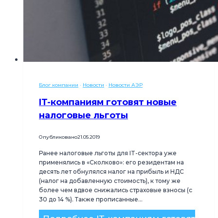
Блог компании
·
Новости
·
Новости АЭР
IT-компаниям готовят новые
налоговые льготы
Опубликовано
21.05.2019
Ранее налоговые льготы для IT-сектора уже
применялись в «Сколково»: его резидентам на
десять лет обнулялся налог на прибыль и НДС
(налог на добавленную стоимость), к тому же
более чем вдвое снижались страховые взносы (с
30 до 14 %). Также прописанные…